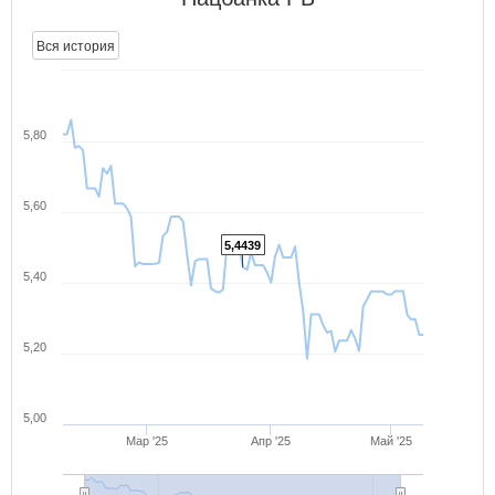
Вся история
5,80
5,60
5,4439
5,40
5,20
5,00
Мар '25
Апр '25
Май '25