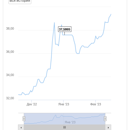
Вся история
38,00
37,5865
36,00
34,00
32,00
Дек '22
Янв '23
Фев '23
Янв '23