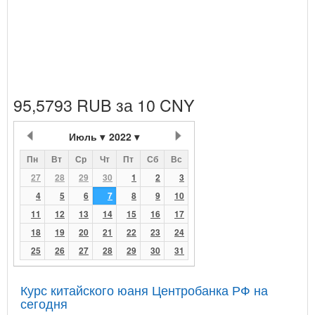
95,5793 RUB за 10 CNY
Июль
2022
Пн
Вт
Ср
Чт
Пт
Сб
Вс
27
28
29
30
1
2
3
4
5
6
7
8
9
10
11
12
13
14
15
16
17
18
19
20
21
22
23
24
25
26
27
28
29
30
31
Курс китайского юаня Центробанка РФ на
сегодня