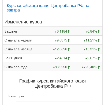
Курс китайского юаня Центробанка РФ на
завтра
Изменение курса
За день
+6,1184
+6,84%
С начала недели
+9,6375
+11,21%
С начала месяца
+12,6896
+15,31%
За 30 дней
+2,4814
+2,67%
С начала года
+83,9290
+720,40%
График курса китайского юаня
Центробанка РФ
Вся история