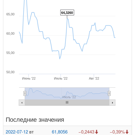
64,3260
65,00
60,00
55,00
50,00
Июнь '22
Июль '22
Авг '22
Июль '22
Последние значения
2022-07-12
вт
61,8056
−0,2443
−0,39%