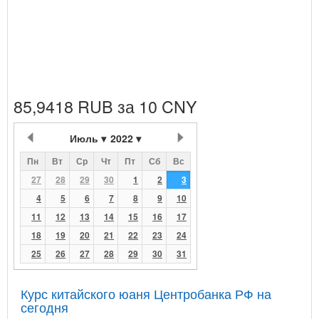
85,9418 RUB за 10 CNY
Июль
2022
Пн
Вт
Ср
Чт
Пт
Сб
Вс
27
28
29
30
1
2
3
4
5
6
7
8
9
10
11
12
13
14
15
16
17
18
19
20
21
22
23
24
25
26
27
28
29
30
31
Курс китайского юаня Центробанка РФ на
сегодня