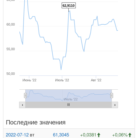
62,9110
60,00
55,00
50,00
Июнь '22
Июль '22
Авг '22
Июль '22
Последние значения
2022-07-12
вт
61,3045
+0,0381
+0,06%