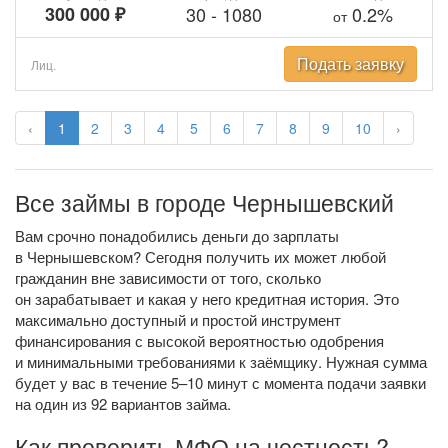
300 000 ₽
30
-
1080
0.2%
от
Подать заявку
Лиц.
‹
1
2
3
4
5
6
7
8
9
10
›
Все займы в городе Чернышевский
Вам срочно понадобились деньги до зарплаты
в Чернышевском? Сегодня получить их может любой
гражданин вне зависимости от того, сколько
он зарабатывает и какая у него кредитная история. Это
максимально доступный и простой инструмент
финансирования с высокой вероятностью одобрения
и минимальными требованиями к заёмщику. Нужная сумма
будет у вас в течение 5–10 минут с момента подачи заявки
на один из 92 вариантов займа.
Как проверить МФО на честность?