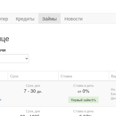
ртер
Кредиты
Займы
Новости
пце
ачи
Срок
Ставка
Ва
Срок, дни
Ставка в день
На 
7
-
30
0%
дн.
от
Бан
Де
н
Первый займ 0%
Срок, дни
Ставка в день