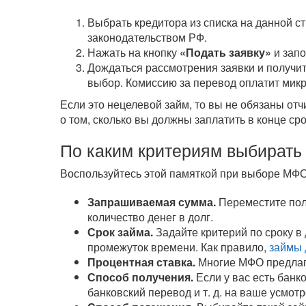
Выбрать кредитора из списка на данной с
законодательством РФ.
Нажать на кнопку
«Подать заявку»
и зап
Дождаться рассмотрения заявки и получит
выбор. Комиссию за перевод оплатит мик
Если это нецелевой займ, то вы не обязаны от
о том, сколько вы должны заплатить в конце ср
По каким критериям выбирать
Воспользуйтесь этой памяткой при выборе МФО
Запрашиваемая сумма.
Переместите полз
количество денег в долг.
Срок займа.
Задайте критерий по сроку в
промежуток времени. Как правило,
займы 
Процентная ставка.
Многие МФО предла
Способ получения.
Если у вас есть банк
банковский перевод
и т. д.
на ваше усмотр