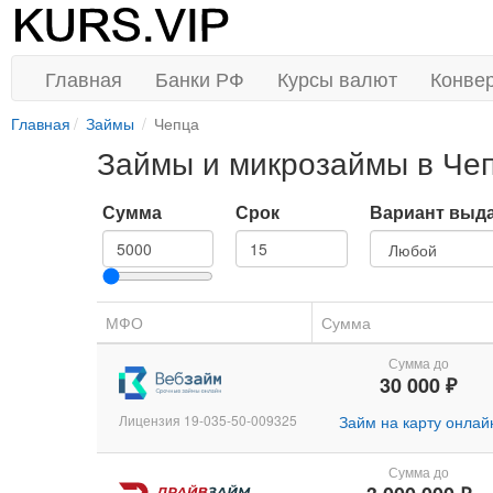
Главная
Банки РФ
Курсы валют
Конве
Главная
Займы
Чепца
Займы и микрозаймы в Че
Сумма
Срок
Вариант выд
МФО
Сумма
Сумма до
30 000 ₽
Лицензия 19-035-50-009325
Займ на карту онлай
Сумма до