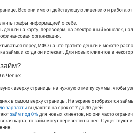
транице. Все они имеют действующую лицензию и работают 
олнить графы информацией о себе.
ь деньги на карту, переводом, на электронный кошелек, н
рофинансовая организация.
читываться перед МФО на что тратите деньги и можете рас
ока займа и когда он истекает. Для новых клиентов в некот
 займ?
 в Чепце:
унок вверху страницы на нужную отметку суммы, чтобы уз
 днях в самом верху страницы. На экране отобразятся зай
до зарплаты
выдаются на срок от 7 до 30 дней.
гают
займ под 0%
для новых клиентов, но они часто ограни
овская карта, то займ могут перевести на неё. Существуют 
ение.