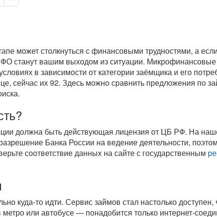
пе может столкнуться с финансовыми трудностями, а если 
 МФО станут вашим выходом из ситуации. Микрофинансовы
условиях в зависимости от категории заёмщика и его потре
це, сейчас их 92. Здесь можно сравнить предложения по з
оиска.
сть?
ации должна быть действующая лицензия от ЦБ РФ. На на
азрешение Банка России на ведение деятельности, поэтом
верьте соответствие данных на сайте с государственным
ре
н
ельно
куда-то
идти. Сервис займов стал настолько доступен, 
 в метро или автобусе — понадобится только
интернет-соед