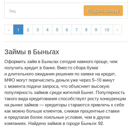
Подать заявку
Лиц.
‹
1
2
3
4
5
6
7
8
9
10
›
Займы в Быньгах
Оформить займ в Быньгах сегодня намного проще, чем
получить кредит в банке. Вместо сбора бумаг
и длительного ожидания решения по заявке на кредит,
МФО могут перечислить деньги уже через 5–10 минут
с момента подачи запроса, что объясняет высокую
популярность займов среди жителей Бынег. Популярность
такого вида кредитования способствует росту конкуренции
на рынке займов — кредиторы стараются привлечь к себе
как можно больше клиентов, снижая процентные ставки
и предлагая более лояльные условия, чем в других
компаниях. Найдено займов в городе Быньги: 92.