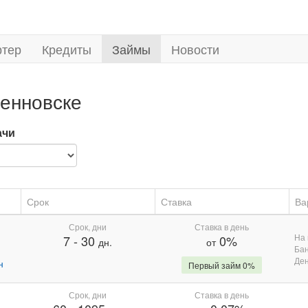
ртер
Кредиты
Займы
Новости
енновске
ачи
Срок
Ставка
Ва
Срок, дни
Ставка в день
На 
7
-
30
0%
дн.
от
Бан
Де
н
Первый займ 0%
Срок, дни
Ставка в день