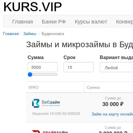
Главная
Банки РФ
Курсы валют
Конве
Главная
Займы
Буденновск
Займы и микрозаймы в Буд
Сумма
Срок
Вариант выд
МФО
Сумма
Сумма до
30 000 ₽
Лицензия 19-035-50-009325
Займ на карту онлай
Сумма до