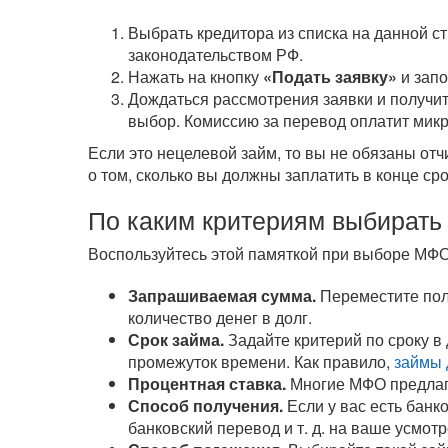
Выбрать кредитора из списка на данной с
законодательством РФ.
Нажать на кнопку
«Подать заявку»
и зап
Дождаться рассмотрения заявки и получит
выбор. Комиссию за перевод оплатит мик
Если это нецелевой займ, то вы не обязаны от
о том, сколько вы должны заплатить в конце ср
По каким критериям выбирать
Воспользуйтесь этой памяткой при выборе МФО
Запрашиваемая сумма.
Переместите полз
количество денег в долг.
Срок займа.
Задайте критерий по сроку в
промежуток времени. Как правило,
займы 
Процентная ставка.
Многие МФО предла
Способ получения.
Если у вас есть банк
банковский перевод
и т. д.
на ваше усмотр