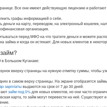
транице. Все они имеют действующую лицензию и работают 
олнить графы информацией о себе.
ь деньги на карту, переводом, на электронный кошелек, н
рофинансовая организация.
читываться перед МФО на что тратите деньги и можете рас
ока займа и когда он истекает. Для новых клиентов в некот
 займ?
 в Большом Куганаке:
унок вверху страницы на нужную отметку суммы, чтобы уз
 днях в самом верху страницы. На экране отобразятся зай
до зарплаты
выдаются на срок от 7 до 30 дней.
гают
займ под 0%
для новых клиентов, но они часто ограни
овская карта, то займ могут перевести на неё. Существуют 
ение.