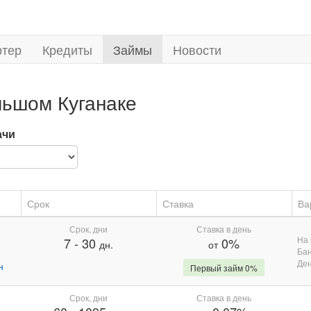
ртер
Кредиты
Займы
Новости
льшом Куганаке
ачи
Срок
Ставка
Ва
Срок, дни
Ставка в день
На 
7
-
30
0%
дн.
от
Бан
Де
н
Первый займ 0%
Срок, дни
Ставка в день