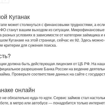
ой Куганак
пе может столкнуться с финансовыми трудностями, а если 
МФО станут вашим выходом из ситуации. Микрофинансовые
 разных условиях в зависимости от категории заёмщика и 
ом Куганаке на этой странице, сейчас их 92. Здесь можно
ие критерии для сужения поиска.
сть?
ации должна быть действующая лицензия от ЦБ РФ. На на
фициальное разрешение Банка России на ведение деятель
займа. Проверьте соответствие данных на сайте с государ
анаке онлайн
е не обязательно
куда-то
идти. Сервис займов стал настольк
аботе, в метро или автобусе — понадобится только
интернет