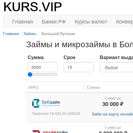
Главная
Банки РФ
Курсы валют
Конве
Главная
Займы
Большой Куганак
Займы и микрозаймы в Бо
Сумма
Срок
Вариант выд
МФО
Сумма
Сумма до
30 000 ₽
Лицензия 19-035-50-009325
Займ на карту онлай
Сумма до