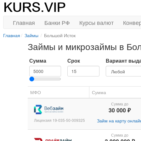
Главная
Банки РФ
Курсы валют
Конве
Главная
Займы
Большой Исток
Займы и микрозаймы в Бо
Сумма
Срок
Вариант выд
МФО
Сумма
Сумма до
30 000 ₽
Лицензия 19-035-50-009325
Займ на карту онлай
Сумма до