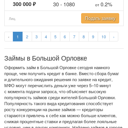
300 000 ₽
30
-
1080
0.2%
от
Подать заявку
Лиц.
‹
1
2
3
4
5
6
7
8
9
10
›
Займы в Большой Орловке
Оформить займ в Большой Орловке сегодня намного
проще, чем получить кредит в банке. Вместо сбора бумаг
и длительного ожидания решения по заявке на кредит,
МФО могут перечислить деньги уже через 5–10 минут
с момента подачи запроса, что объясняет высокую
популярность займов среди жителей Большой Орловки.
Популярность такого вида кредитования способствует
росту конкуренции на рынке займов — кредиторы
стараются привлечь к себе как можно больше клиентов,
снижая процентные ставки и предлагая более лояльные
условия, чем в других компаниях. Найдено займов в городе