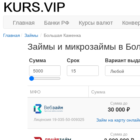
Главная
Банки РФ
Курсы валют
Конве
Главная
Займы
Большая Каменка
Займы и микрозаймы в Бо
Сумма
Срок
Вариант выд
МФО
Сумма
Сумма до
30 000 ₽
Лицензия 19-035-50-009325
Займ на карту онлай
Сумма до