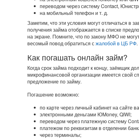
переводом через систему Contact, Юнистр
на мобильный телефон
и т. д.
Заметим, что эти условия могут отличаться в 
получения займа отображается в списке предл
на экране. Помните, что по закону МФО не могу
весомый повод обратиться с
жалобой в ЦБ РФ
.
Как погашать онлайн займ?
Когда срок займа подходит к концу, заёмщик д
микрофинансовой организации имеется свой сп
предложение по займу.
Погашение возможно:
по карте через личный кабинет на сайте 
электронными деньгами ЮMoney, QIWI;
переводом через платежную систему Cont
платежом по реквизитам в отделении банк
через терминалы;