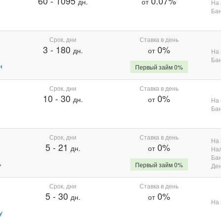
60
-
1095
0.07%
дн.
от
На 
Бан
Срок, дни
Ставка в день
3
-
180
0%
дн.
от
На 
Бан
н
Первый займ 0%
Срок, дни
Ставка в день
10
-
30
0%
дн.
от
На 
Бан
Срок, дни
Ставка в день
На 
5
-
21
0%
дн.
от
На
Бан
%
Первый займ 0%
Де
Срок, дни
Ставка в день
5
-
30
0%
дн.
от
На 
у