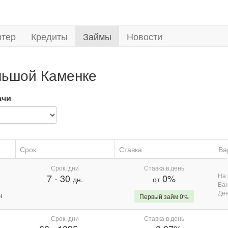
ртер
Кредиты
Займы
Новости
льшой Каменке
ачи
Срок
Ставка
Ва
Срок, дни
Ставка в день
На 
7
-
30
0%
дн.
от
Бан
Де
н
Первый займ 0%
Срок, дни
Ставка в день