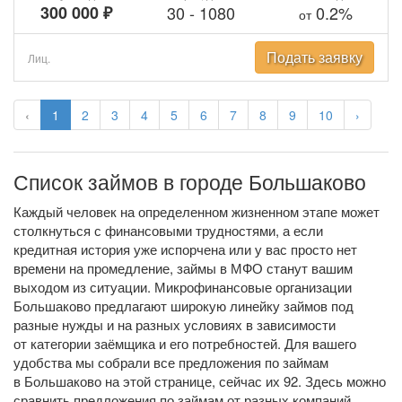
300 000 ₽
30
-
1080
0.2%
от
Подать заявку
Лиц.
‹
1
2
3
4
5
6
7
8
9
10
›
Список займов в городе Большаково
Каждый человек на определенном жизненном этапе может
столкнуться с финансовыми трудностями, а если
кредитная история уже испорчена или у вас просто нет
времени на промедление, займы в МФО станут вашим
выходом из ситуации. Микрофинансовые организации
Большаково предлагают широкую линейку займов под
разные нужды и на разных условиях в зависимости
от категории заёмщика и его потребностей. Для вашего
удобства мы собрали все предложения по займам
в Большаково на этой странице, сейчас их 92. Здесь можно
сравнить предложения по займам от разных компаний,