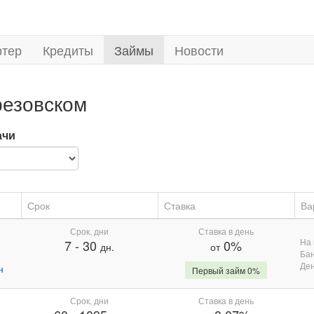
ртер
Кредиты
Займы
Новости
резовском
ачи
Срок
Ставка
Ва
Срок, дни
Ставка в день
На 
7
-
30
0%
дн.
от
Бан
Де
н
Первый займ 0%
Срок, дни
Ставка в день