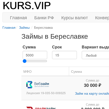
Главная
Банки РФ
Курсы валют
Конве
Главная
Займы
Береславка
Займы в Береславке
Сумма
Срок
Вариант выд
МФО
Сумма
Сумма до
30 000 ₽
Лицензия 19-035-50-009325
Займ на карту онлай
Сумма до