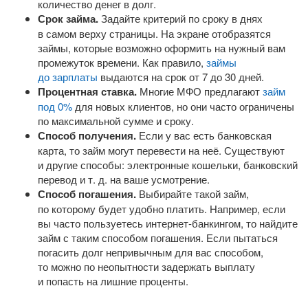
количество денег в долг.
Срок займа.
Задайте критерий по сроку в днях
в самом верху страницы. На экране отобразятся
займы, которые возможно оформить на нужный вам
промежуток времени. Как правило,
займы
до зарплаты
выдаются на срок от 7 до 30 дней.
Процентная ставка.
Многие МФО предлагают
займ
под 0%
для новых клиентов, но они часто ограничены
по максимальной сумме и сроку.
Способ получения.
Если у вас есть банковская
карта, то займ могут перевести на неё. Существуют
и другие способы: электронные кошельки, банковский
перевод
и т. д.
на ваше усмотрение.
Способ погашения.
Выбирайте такой займ,
по которому будет удобно платить. Например, если
вы часто пользуетесь
интернет-банкингом
, то найдите
займ с таким способом погашения. Если пытаться
погасить долг непривычным для вас способом,
то можно по неопытности задержать выплату
и попасть на лишние проценты.