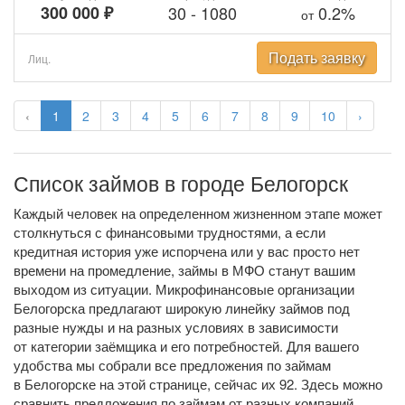
300 000 ₽
30
-
1080
0.2%
от
Подать заявку
Лиц.
‹
1
2
3
4
5
6
7
8
9
10
›
Список займов в городе Белогорск
Каждый человек на определенном жизненном этапе может
столкнуться с финансовыми трудностями, а если
кредитная история уже испорчена или у вас просто нет
времени на промедление, займы в МФО станут вашим
выходом из ситуации. Микрофинансовые организации
Белогорска предлагают широкую линейку займов под
разные нужды и на разных условиях в зависимости
от категории заёмщика и его потребностей. Для вашего
удобства мы собрали все предложения по займам
в Белогорске на этой странице, сейчас их 92. Здесь можно
сравнить предложения по займам от разных компаний,