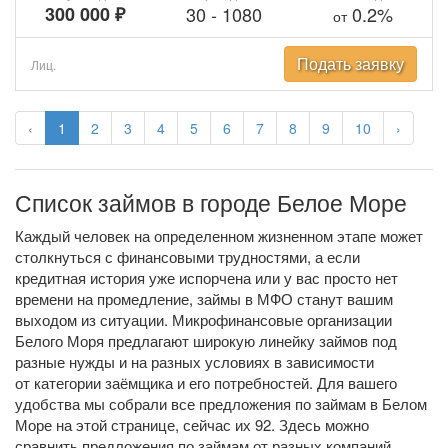
300 000 ₽
30
-
1080
0.2%
от
Подать заявку
Лиц.
‹
1
2
3
4
5
6
7
8
9
10
›
Список займов в городе Белое Море
Каждый человек на определенном жизненном этапе может
столкнуться с финансовыми трудностями, а если
кредитная история уже испорчена или у вас просто нет
времени на промедление, займы в МФО станут вашим
выходом из ситуации. Микрофинансовые организации
Белого Моря предлагают широкую линейку займов под
разные нужды и на разных условиях в зависимости
от категории заёмщика и его потребностей. Для вашего
удобства мы собрали все предложения по займам в Белом
Море на этой странице, сейчас их 92. Здесь можно
сравнить предложения по займам от разных компаний,