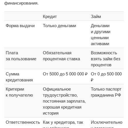
финансирования.
Кредит
Займ
Форма выдачи
Только деньгами
Деньгами
и другими
ценными
активами
Плата
Обязательная
Возможность
за пользование
процентная ставка
взять займ без
процентов
Сумма
От 5000 до 5 000 000 ₽
От 0 до 500 000
кредитования
₽
Критерии
Официальное
Только паспорт
к получателю
трудоустройство,
гражданина РФ
постоянная зарплата,
хорошая кредитная
история
Ответственность
Как у кредитора, так
Исключительно
и у заёмщика
у заемщика