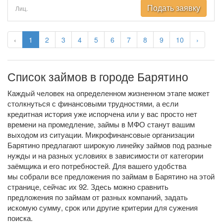
Подать заявку
Лиц.
‹
1
2
3
4
5
6
7
8
9
10
›
Список займов в городе Барятино
Каждый человек на определенном жизненном этапе может
столкнуться с финансовыми трудностями, а если
кредитная история уже испорчена или у вас просто нет
времени на промедление, займы в МФО станут вашим
выходом из ситуации. Микрофинансовые организации
Барятино предлагают широкую линейку займов под разные
нужды и на разных условиях в зависимости от категории
заёмщика и его потребностей. Для вашего удобства
мы собрали все предложения по займам в Барятино на этой
странице, сейчас их 92. Здесь можно сравнить
предложения по займам от разных компаний, задать
искомую сумму, срок или другие критерии для сужения
поиска.