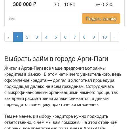
300 000 ₽
30
-
1080
0.2%
от
Подать заявку
Лиц.
‹
1
2
3
4
5
6
7
8
9
10
›
Выбрать займ в городе Арги-Паги
Жители Аргов-Паги всё чаще предпочитают займы
кредитам в банках. В этом нет ничего удивительного, ведь
оформление кредита — долгая и хлопотная процедура,
подходящая далеко не всем гражданам. Сотрудничать
с микрофинансовыми организациями намного проще, так
как время рассмотрения заявки снижается, а деньги
переводятся заёмщику практически мгновенно.
Тем не менее, к выбору кредитора нужно подходить
ответственно, с чем мы вам поможем. На этой странице
собраны все предложения по займам в Аргах-Паги