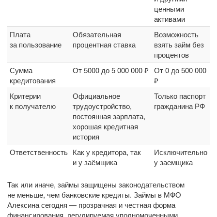
ценными
активами
Плата
Обязательная
Возможность
за пользование
процентная ставка
взять займ без
процентов
Сумма
От 5000 до 5 000 000 ₽
От 0 до 500 000
кредитования
₽
Критерии
Официальное
Только паспорт
к получателю
трудоустройство,
гражданина РФ
постоянная зарплата,
хорошая кредитная
история
Ответственность
Как у кредитора, так
Исключительно
и у заёмщика
у заемщика
Так или иначе, займы защищены законодательством
не меньше, чем банковские кредиты. Займы в МФО
Алексина сегодня — прозрачная и честная форма
финансирования, регулируемая уполномоченными