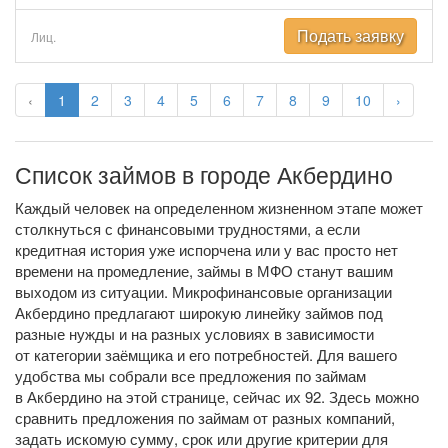
Подать заявку
Лиц.
‹
1
2
3
4
5
6
7
8
9
10
›
Список займов в городе Акбердино
Каждый человек на определенном жизненном этапе может
столкнуться с финансовыми трудностями, а если
кредитная история уже испорчена или у вас просто нет
времени на промедление, займы в МФО станут вашим
выходом из ситуации. Микрофинансовые организации
Акбердино предлагают широкую линейку займов под
разные нужды и на разных условиях в зависимости
от категории заёмщика и его потребностей. Для вашего
удобства мы собрали все предложения по займам
в Акбердино на этой странице, сейчас их 92. Здесь можно
сравнить предложения по займам от разных компаний,
задать искомую сумму, срок или другие критерии для