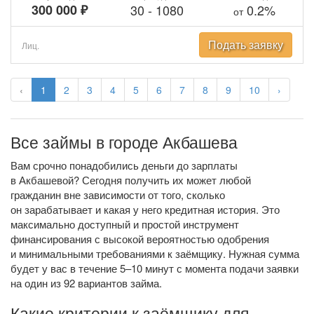
300 000 ₽
30
-
1080
0.2%
от
Подать заявку
Лиц.
‹
1
2
3
4
5
6
7
8
9
10
›
Все займы в городе Акбашева
Вам срочно понадобились деньги до зарплаты
в Акбашевой? Сегодня получить их может любой
гражданин вне зависимости от того, сколько
он зарабатывает и какая у него кредитная история. Это
максимально доступный и простой инструмент
финансирования с высокой вероятностью одобрения
и минимальными требованиями к заёмщику. Нужная сумма
будет у вас в течение 5–10 минут с момента подачи заявки
на один из 92 вариантов займа.
Какие критерии к заёмщику для