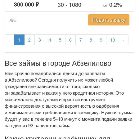
300 000 ₽
30
-
1080
0.2%
от
Подать заявку
Лиц.
‹
1
2
3
4
5
6
7
8
9
10
›
Все займы в городе Абзелилово
Вам срочно понадобились деньги до зарплаты
в Абзелилово? Сегодня получить их может любой
гражданин вне зависимости от того, сколько
он зарабатывает и какая у него кредитная история. Это
максимально доступный и простой инструмент
финансирования с высокой вероятностью одобрения
и минимальными требованиями к заёмщику. Нужная сумма
будет у вас в течение 5–10 минут с момента подачи заявки
на один из 92 вариантов займа.
Какие критерии к заёмщику для