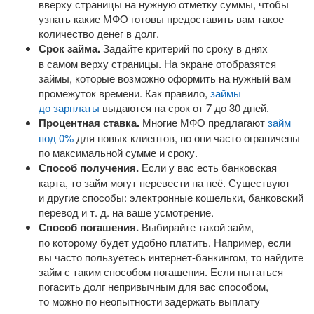
вверху страницы на нужную отметку суммы, чтобы
узнать какие МФО готовы предоставить вам такое
количество денег в долг.
Срок займа.
Задайте критерий по сроку в днях
в самом верху страницы. На экране отобразятся
займы, которые возможно оформить на нужный вам
промежуток времени. Как правило,
займы
до зарплаты
выдаются на срок от 7 до 30 дней.
Процентная ставка.
Многие МФО предлагают
займ
под 0%
для новых клиентов, но они часто ограничены
по максимальной сумме и сроку.
Способ получения.
Если у вас есть банковская
карта, то займ могут перевести на неё. Существуют
и другие способы: электронные кошельки, банковский
перевод
и т. д.
на ваше усмотрение.
Способ погашения.
Выбирайте такой займ,
по которому будет удобно платить. Например, если
вы часто пользуетесь
интернет-банкингом
, то найдите
займ с таким способом погашения. Если пытаться
погасить долг непривычным для вас способом,
то можно по неопытности задержать выплату