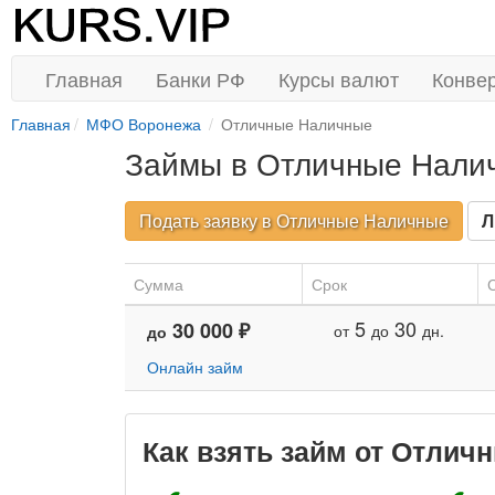
Главная
Банки РФ
Курсы валют
Конве
Главная
МФО Воронежа
Отличные Наличные
Займы в Отличные Нали
Подать заявку в Отличные Наличные
Л
Сумма
Срок
С
5
30
30 000 ₽
от
до
дн.
до
Онлайн займ
Как взять займ от Отли