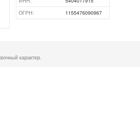
ИНН:
5404017915
ОГРН:
1155476090967
авочный характер.