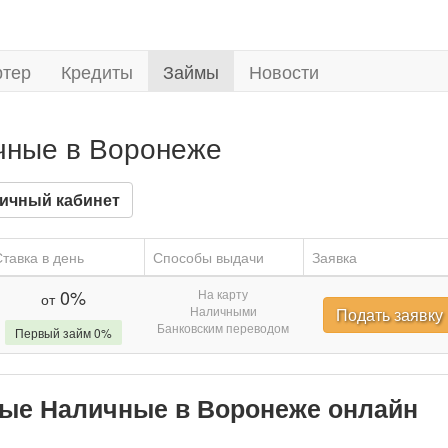
ртер
Кредиты
Займы
Новости
чные в Воронеже
ичный кабинет
тавка в день
Способы выдачи
Заявка
0%
На карту
от
Наличными
Подать заявку
Банковским переводом
Первый займ 0%
чные Наличные в Воронеже онлайн