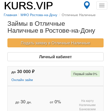
Toggl
navig
Главная
МФО Ростова-на-Дону
Отличные Наличные
Займы в Отличные
Наличные в Ростове-на-Дону
Подать заявку в Отличные Наличные
Личный кабинет
30 000 ₽
до
Первый займ 0%
Онлайн займ
30
0%
На карту
до
дн.
от
Наличными
Банковским