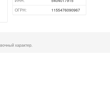
ИНН:
5404017915
ОГРН:
1155476090967
авочный характер.