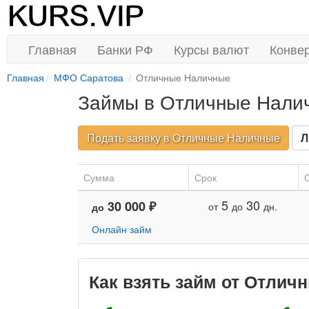
Главная
Банки РФ
Курсы валют
Конве
Главная
МФО Саратова
Отличные Наличные
Займы в Отличные Нали
Подать заявку в Отличные Наличные
Л
Сумма
Срок
С
5
30
30 000 ₽
от
до
дн.
до
Онлайн займ
Как взять займ от Отлич