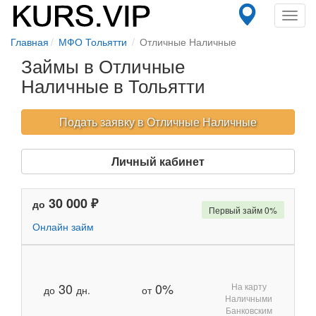
Toggl
navig
Главная
МФО Тольятти
Отличные Наличные
Займы в Отличные
Наличные в Тольятти
Подать заявку в Отличные Наличные
Личный кабинет
30 000 ₽
до
Первый займ 0%
Онлайн займ
30
0%
На карту
до
дн.
от
Наличными
Банковским