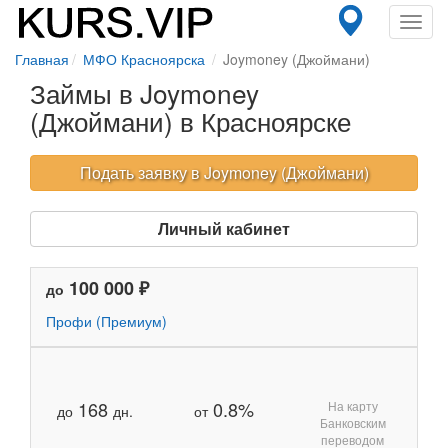
Toggl
navig
Главная
МФО Красноярска
Joymoney (Джоймани)
Займы в Joymoney
(Джоймани) в Красноярске
Подать заявку в Joymoney (Джоймани)
Личный кабинет
100 000 ₽
до
Профи (Премиум)
168
0.8%
На карту
до
дн.
от
Банковским
переводом