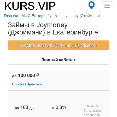
Toggl
navig
Главная
МФО Екатеринбурга
Joymoney (Джоймани)
Займы в Joymoney
(Джоймани) в Екатеринбурге
Подать заявку в Joymoney (Джоймани)
Личный кабинет
100 000 ₽
до
Профи (Премиум)
168
0.8%
На карту
до
дн.
от
Банковским
переводом