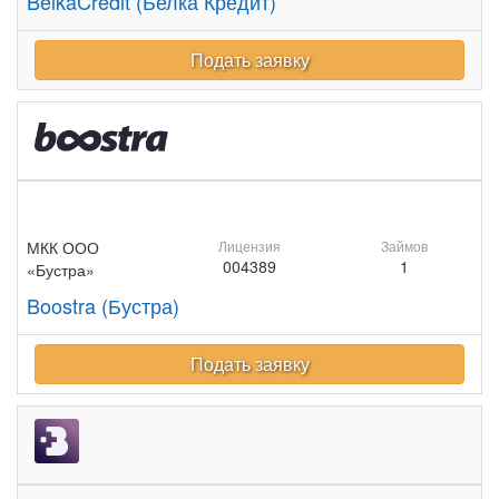
BelkaCredit (Белка Кредит)
Подать заявку
МКК ООО
Лицензия
Займов
004389
1
«Бустра»
Boostra (Бустра)
Подать заявку