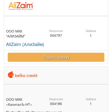
ООО МКК
Лицензия
Займов
004797
1
"АЛИЗАЙМ"
AliZaim (АлиЗайм)
Подать заявку
ООО МКК
Лицензия
Займов
004186
1
«КапиталЪ-НТ»