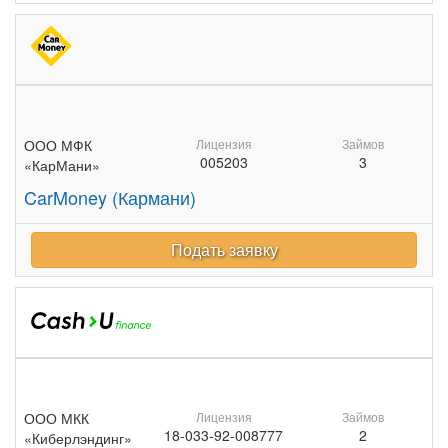
ООО МФК
Лицензия
Займов
005203
3
«КарМани»
CarMoney (Кармани)
Подать заявку
ООО МКК
Лицензия
Займов
18-033-92-008777
2
«Киберлэндинг»