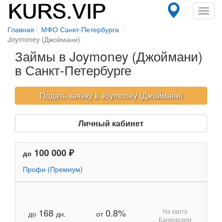
Toggl
navig
Главная
МФО Санкт-Петербурга
Joymoney (Джоймани)
Займы в Joymoney (Джоймани)
в Санкт-Петербурге
Подать заявку в Joymoney (Джоймани)
Личный кабинет
100 000 ₽
до
Профи (Премиум)
168
0.8%
На карту
до
дн.
от
Банковским