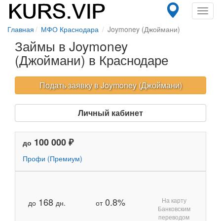
Toggl
navig
Главная
МФО Краснодара
Joymoney (Джоймани)
Займы в Joymoney
(Джоймани) в Краснодаре
Подать заявку в Joymoney (Джоймани)
Личный кабинет
100 000 ₽
до
Профи (Премиум)
168
0.8%
На карту
до
дн.
от
Банковским
переводом