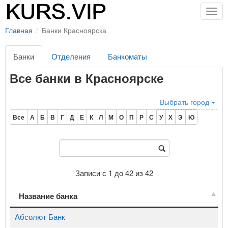
Togg
navig
Главная
Банки Красноярска
Банки
Отделения
Банкоматы
Все банки в Красноярске
Выбрать город
Все
А
Б
В
Г
Д
Е
К
Л
М
О
П
Р
С
У
Х
Э
Ю
Записи с 1 до 42 из 42
Название банка
Название банка
Абсолют Банк