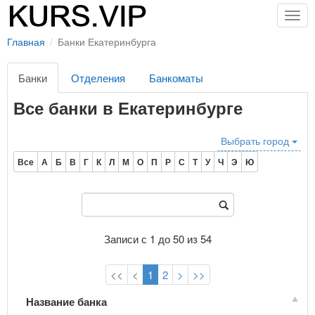
Togg
navig
Главная
Банки Екатеринбурга
Банки
Отделения
Банкоматы
Все банки в Екатеринбурге
Выбрать город
Все
А
Б
В
Г
К
Л
М
О
П
Р
С
Т
У
Ч
Э
Ю
Записи с 1 до 50 из 54
<<
<
1
2
>
>>
Название банка
Название банка