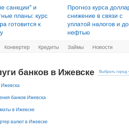
ие санкции" и
Прогноз курса долла
тные планы: курс
снижение в связи с
ра готовится к
уплатой налогов и д
у
нефтью
Конвертер
Кредиты
Займы
Новости
луги банков в Ижевске
Выбрать город
 Ижевска
ения банков Ижевска
маты в Ижевске
ртер валют в Ижевске