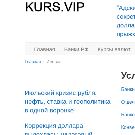
"Адск
секре
долла
прыжк
Главная
Банки РФ
Курсы валют
Главная
Ижевск
Ус
Банки
Июльский кризис рубля:
нефть, ставка и геополитика
Отдел
в одной воронке
Банко
Коррекция доллара
Конве
выдохлась: налоговый