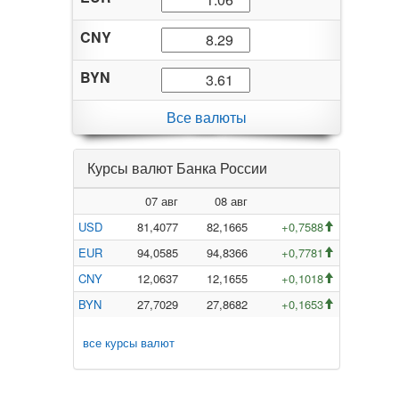
CNY
BYN
Все валюты
Курсы валют Банка России
07 авг
08 авг
USD
81,4077
82,1665
+0,7588
EUR
94,0585
94,8366
+0,7781
CNY
12,0637
12,1655
+0,1018
BYN
27,7029
27,8682
+0,1653
все курсы валют