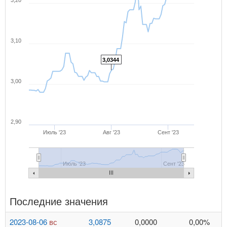
3,20
3,10
3,0344
3,00
2,90
Июль '23
Авг '23
Сент '23
Июль '23
Сент '23
Последние значения
2023-08-06
вс
3,0875
0,0000
0,00%