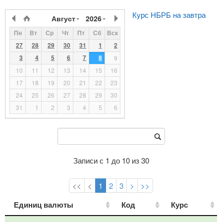
Курс НБРБ на завтра
Август
2026
Пн
Вт
Ср
Чт
Пт
Сб
Вск
27
28
29
30
31
1
2
3
4
5
6
7
8
9
10
11
12
13
14
15
16
17
18
19
20
21
22
23
24
25
26
27
28
29
30
31
1
2
3
4
5
6
Записи с 1 до 10 из 30
<<
<
1
2
3
>
>>
Единиц валюты
Единиц валюты
Код
Код
Курс
Курс