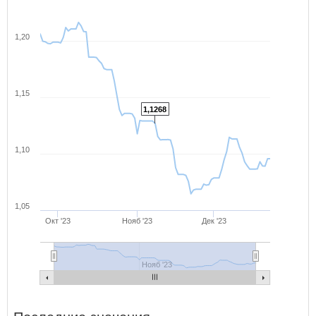
1,20
1,15
1,1268
1,10
1,05
Окт '23
Нояб '23
Дек '23
Нояб '23