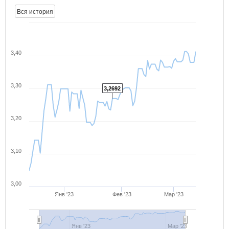
Вся история
3,40
3,30
3,2692
3,20
3,10
3,00
Янв '23
Фев '23
Мар '23
Янв '23
Мар '23