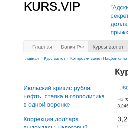
"Адск
секре
долла
прыжк
Главная
Банки РФ
Курсы валют
Главная
Курс валют
Котировки валют Нацбанка на
Ку
Июльский кризис рубля:
US
нефть, ставка и геополитика
На 2
в одной воронке
3,24
3,
Коррекция доллара
выдохлась: налоговый