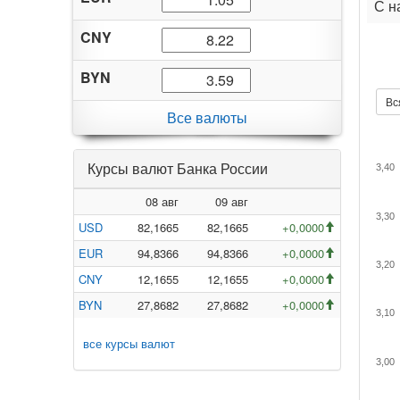
С н
CNY
BYN
Вс
Все валюты
Курсы валют Банка России
3,40
08 авг
09 авг
3,30
USD
82,1665
82,1665
+0,0000
EUR
94,8366
94,8366
+0,0000
3,20
CNY
12,1655
12,1655
+0,0000
BYN
27,8682
27,8682
+0,0000
3,10
все курсы валют
3,00