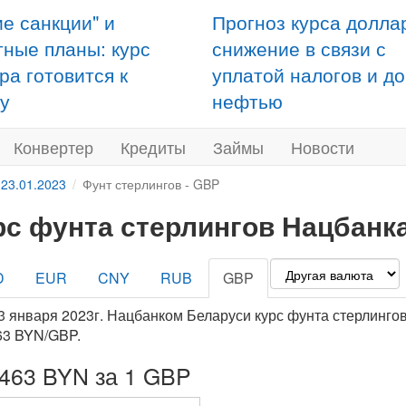
ие санкции" и
Прогноз курса долла
тные планы: курс
снижение в связи с
ра готовится к
уплатой налогов и д
у
нефтью
Конвертер
Кредиты
Займы
Новости
 23.01.2023
Фунт стерлингов - GBP
рс фунта стерлингов Нацбанка
D
EUR
CNY
RUB
GBP
3 января 2023г. Нацбанком Беларуси курс фунта стерлингов
63 BYN/GBP.
2463 BYN за 1 GBP