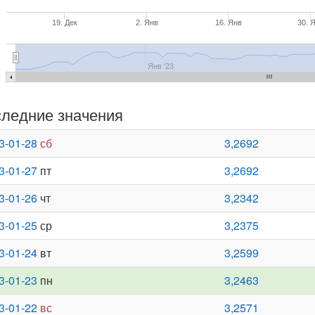
19. Дек
2. Янв
16. Янв
30. 
Янв '23
ледние значения
3-01-28
сб
3,2692
3-01-27
пт
3,2692
3-01-26
чт
3,2342
3-01-25
ср
3,2375
3-01-24
вт
3,2599
3-01-23
пн
3,2463
3-01-22
вс
3,2571