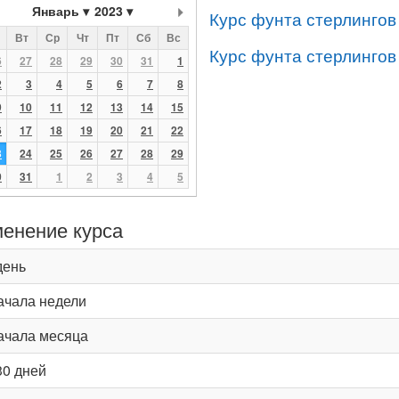
Январь
2023
Курс фунта стерлингов
Вт
Ср
Чт
Пт
Сб
Вс
Курс фунта стерлингов
6
27
28
29
30
31
1
2
3
4
5
6
7
8
9
10
11
12
13
14
15
6
17
18
19
20
21
22
3
24
25
26
27
28
29
0
31
1
2
3
4
5
енение курса
день
ачала недели
ачала месяца
30 дней