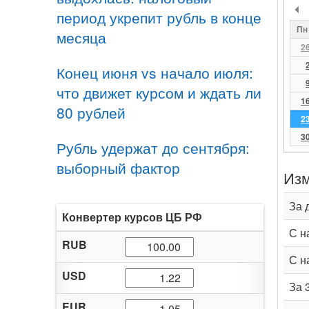
период укрепит рубль в конце
Пн
месяца
2
Конец июня vs начало июля:
что движет курсом и ждать ли
1
80 рублей
2
3
Рубль удержат до сентября:
выборный фактор
Изм
За 
Конвертер курсов ЦБ РФ
С н
RUB
С н
USD
За 
EUR