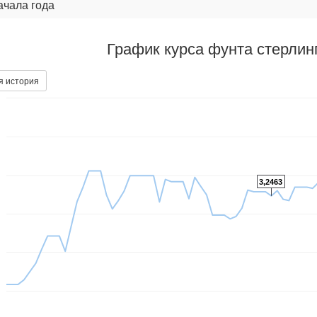
ачала года
График курса фунта стерлин
я история
3,2463