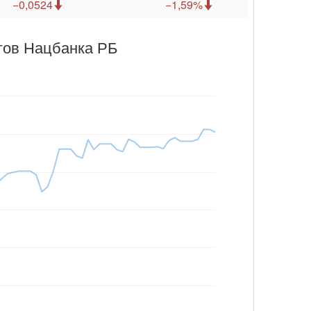
−0,0524
−1,59%
гов Нацбанка РБ