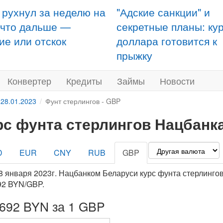
 рухнул за неделю на
"Адские санкции" и
 что дальше —
секретные планы: ку
ие или отскок
доллара готовится к
прыжку
Конвертер
Кредиты
Займы
Новости
 28.01.2023
Фунт стерлингов - GBP
рс фунта стерлингов Нацбанка
D
EUR
CNY
RUB
GBP
8 января 2023г. Нацбанком Беларуси курс фунта стерлингов
92 BYN/GBP.
2692 BYN за 1 GBP