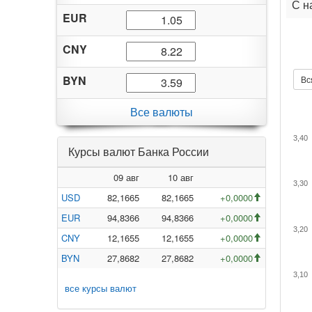
С н
EUR
CNY
BYN
Вс
Все валюты
3,40
Курсы валют Банка России
09 авг
10 авг
3,30
USD
82,1665
82,1665
+0,0000
EUR
94,8366
94,8366
+0,0000
3,20
CNY
12,1655
12,1655
+0,0000
BYN
27,8682
27,8682
+0,0000
3,10
все курсы валют