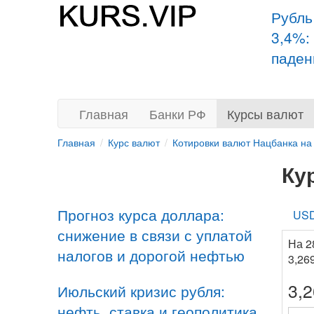
Рубль
3,4%:
паден
Главная
Банки РФ
Курсы валют
Главная
Курс валют
Котировки валют Нацбанка на
Ку
Прогноз курса доллара:
US
снижение в связи с уплатой
На 2
налогов и дорогой нефтью
3,26
3,
Июльский кризис рубля:
нефть, ставка и геополитика