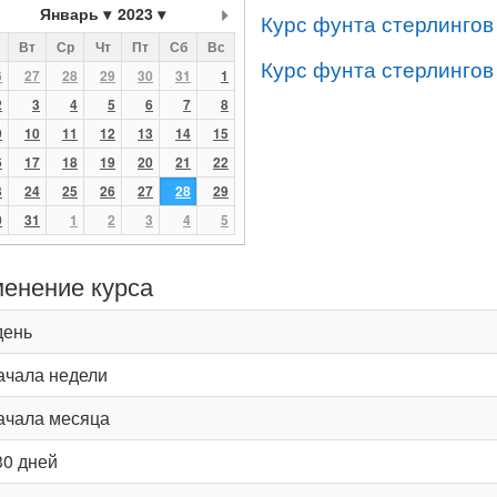
Январь
2023
Курс фунта стерлингов
Вт
Ср
Чт
Пт
Сб
Вс
Курс фунта стерлингов
6
27
28
29
30
31
1
2
3
4
5
6
7
8
9
10
11
12
13
14
15
6
17
18
19
20
21
22
3
24
25
26
27
28
29
0
31
1
2
3
4
5
енение курса
день
ачала недели
ачала месяца
30 дней