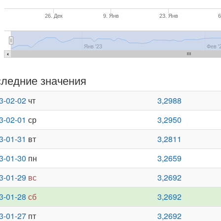
26. Дек
9. Янв
23. Янв
6
Янв '23
Фев '
ледние значения
3-02-02
чт
3,2988
3-02-01
ср
3,2950
3-01-31
вт
3,2811
3-01-30
пн
3,2659
3-01-29
вс
3,2692
3-01-28
сб
3,2692
3-01-27
пт
3,2692