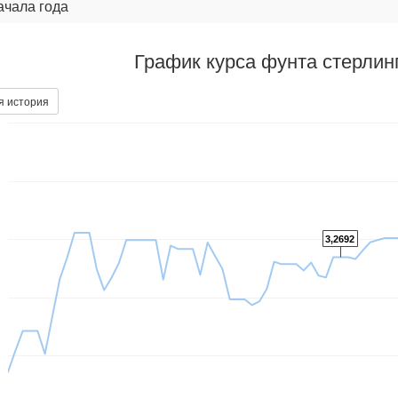
ачала года
График курса фунта стерлин
я история
3,2692