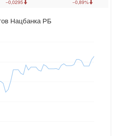
−0,0295
−0,89%
гов Нацбанка РБ