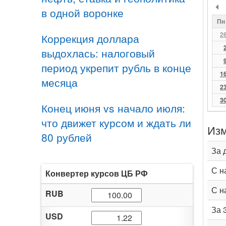
в одной воронке
Пн
2
Коррекция доллара
выдохлась: налоговый
период укрепит рубль в конце
1
месяца
2
3
Конец июня vs начало июля:
что движет курсом и ждать ли
Изм
80 рублей
За 
С н
Конвертер курсов ЦБ РФ
С н
RUB
За 
USD