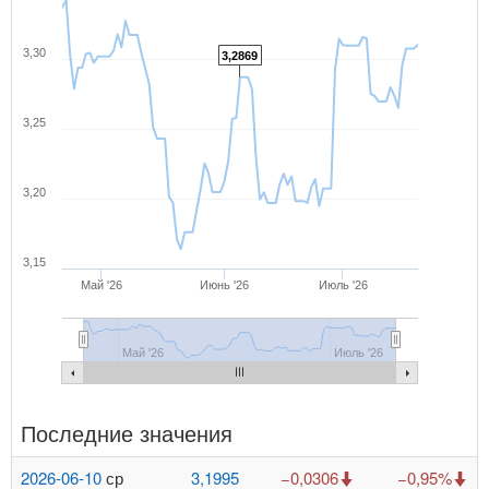
3,30
3,2869
3,25
3,20
3,15
Май '26
Июнь '26
Июль '26
Май '26
Июль '26
Последние значения
2026-06-10
ср
3,1995
−0,0306
−0,95%