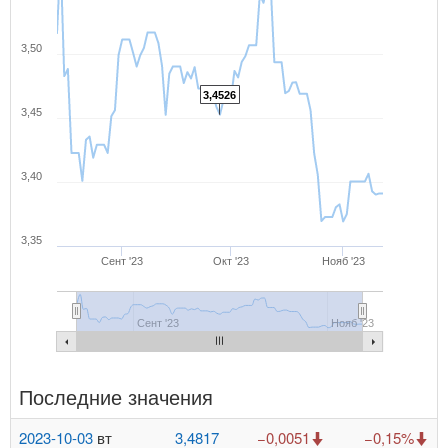
3,50
3,4526
3,45
3,40
3,35
Сент '23
Окт '23
Нояб '23
Сент '23
Нояб '23
Последние значения
2023-10-03
вт
3,4817
−0,0051
−0,15%