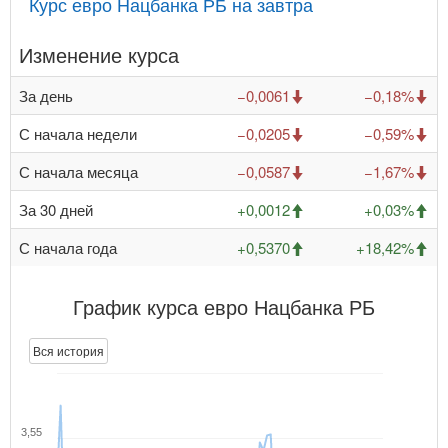
Курс евро Нацбанка РБ на завтра
Изменение курса
За день
−0,0061
−0,18%
С начала недели
−0,0205
−0,59%
С начала месяца
−0,0587
−1,67%
За 30 дней
+0,0012
+0,03%
С начала года
+0,5370
+18,42%
График курса евро Нацбанка РБ
Вся история
3,55