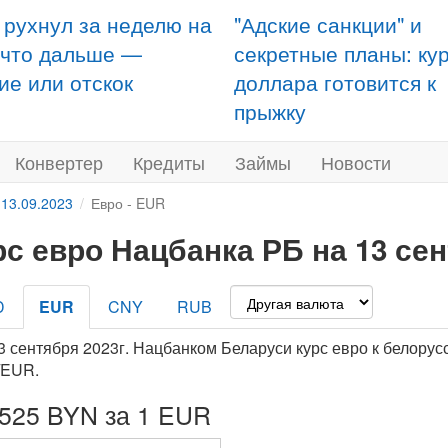
 рухнул за неделю на
"Адские санкции" и
 что дальше —
секретные планы: ку
ие или отскок
доллара готовится к
прыжку
Конвертер
Кредиты
Займы
Новости
 13.09.2023
Евро - EUR
рс евро Нацбанка РБ на 13 сен
D
EUR
CNY
RUB
3 сентября 2023г. Нацбанком Беларуси курс евро к белорус
/EUR.
4525 BYN за 1 EUR