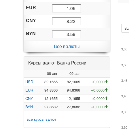
EUR
CNY
Вс
BYN
Все валюты
3,55
Курсы валют Банка России
3,50
08 авг
09 авг
USD
82,1665
82,1665
+0,0000
3,45
EUR
94,8366
94,8366
+0,0000
3,40
CNY
12,1655
12,1655
+0,0000
BYN
27,8682
27,8682
+0,0000
3,35
все курсы валют
3,30