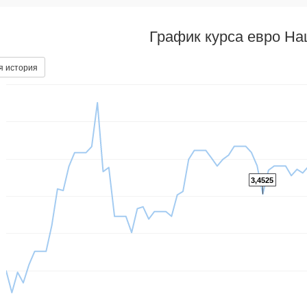
График курса евро На
я история
3,4525