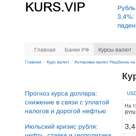
Рубль
3,4%:
паден
Главная
Банки РФ
Курсы валют
Главная
Курс валют
Котировки валют Нацбанка на
Ку
Прогноз курса доллара:
US
снижение в связи с уплатой
На 1
налогов и дорогой нефтью
BYN
3,
Июльский кризис рубля:
нефть, ставка и геополитика