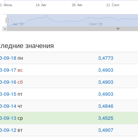
31. Июль
14. Авг
28. Авг
11. Сент
Авг '23
Сент '23
ледние значения
3-09-18
пн
3,4773
3-09-17
вс
3,4903
3-09-16
сб
3,4903
3-09-15
пт
3,4903
3-09-14
чт
3,4846
3-09-13
ср
3,4525
3-09-12
вт
3,4907