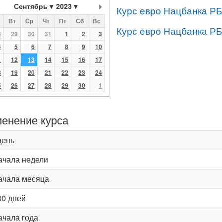
Сентябрь
2023
Курс евро Нацбанка РБ
Вт
Ср
Чт
Пт
Сб
Вс
Курс евро Нацбанка РБ
8
29
30
31
1
2
3
4
5
6
7
8
9
10
1
12
13
14
15
16
17
8
19
20
21
22
23
24
5
26
27
28
29
30
1
енение курса
день
ачала недели
ачала месяца
30 дней
ачала года