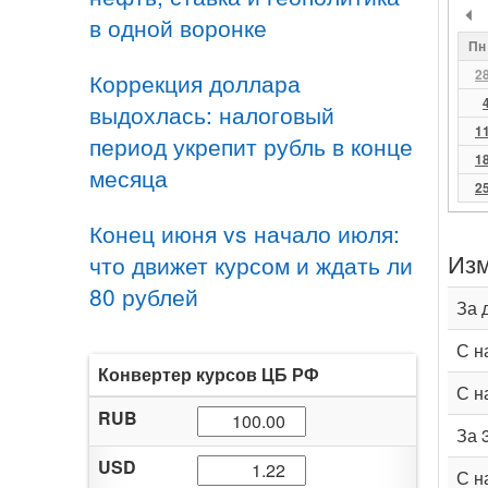
в одной воронке
Пн
2
Коррекция доллара
выдохлась: налоговый
1
период укрепит рубль в конце
1
месяца
2
Конец июня vs начало июля:
Изм
что движет курсом и ждать ли
80 рублей
За 
С н
Конвертер курсов ЦБ РФ
С н
RUB
За 
USD
С н