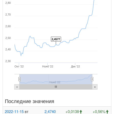
2,80
2,70
2,60
2,50
2,4577
2,40
2,30
Окт '22
Нояб '22
Дек '22
Нояб '22
Последние значения
2022-11-15
вт
2,4740
+0,0138
+0,56%