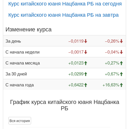
Курс китайского юаня Нацбанка РБ на сегодня
Курс китайского юаня Нацбанка РБ на завтра
Изменение курса
За день
−0,0119
−0,26%
С начала недели
−0,0017
−0,04%
С начала месяца
+0,0123
+0,27%
За 30 дней
+0,0299
+0,67%
С начала года
+0,6422
+16,63%
График курса китайского юаня Нацбанка
РБ
Вся история