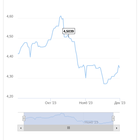
4,60
4,5039
4,50
4,40
4,30
4,20
Окт '23
Нояб '23
Дек '23
Нояб '23